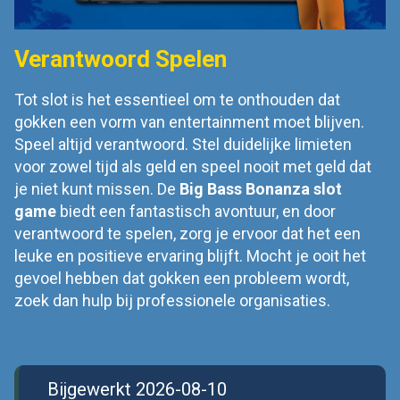
Verantwoord Spelen
Tot slot is het essentieel om te onthouden dat
gokken een vorm van entertainment moet blijven.
Speel altijd verantwoord. Stel duidelijke limieten
voor zowel tijd als geld en speel nooit met geld dat
je niet kunt missen. De
Big Bass Bonanza slot
game
biedt een fantastisch avontuur, en door
verantwoord te spelen, zorg je ervoor dat het een
leuke en positieve ervaring blijft. Mocht je ooit het
gevoel hebben dat gokken een probleem wordt,
zoek dan hulp bij professionele organisaties.
Bijgewerkt 2026-08-10