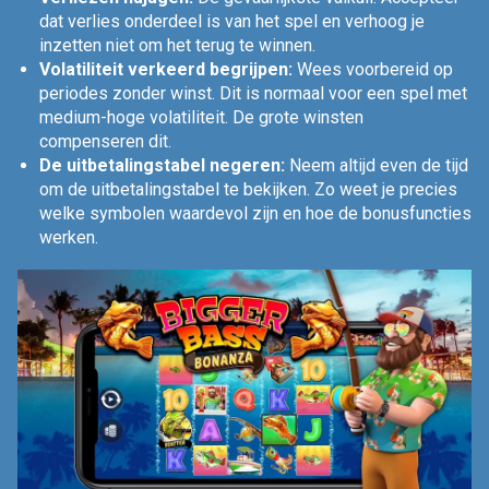
dat verlies onderdeel is van het spel en verhoog je
inzetten niet om het terug te winnen.
Volatiliteit verkeerd begrijpen:
Wees voorbereid op
periodes zonder winst. Dit is normaal voor een spel met
medium-hoge volatiliteit. De grote winsten
compenseren dit.
De uitbetalingstabel negeren:
Neem altijd even de tijd
om de uitbetalingstabel te bekijken. Zo weet je precies
welke symbolen waardevol zijn en hoe de bonusfuncties
werken.