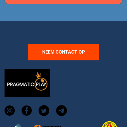
vissersymbool is maar geen vissymbolen. Het voegt
vissymbolen toe aan de rollen om een winst te
De RTP is 96,71%, maar dit kan variëren afhankelijk
creëren.
van het casino waar je speelt.
NEEM CONTACT OP