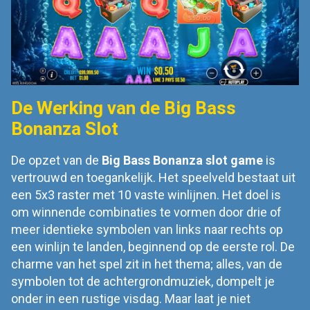
De Werking van de Big Bass
Bonanza Slot
De opzet van de
Big Bass Bonanza slot game
is
vertrouwd en toegankelijk. Het speelveld bestaat uit
een 5x3 raster met 10 vaste winlijnen. Het doel is
om winnende combinaties te vormen door drie of
meer identieke symbolen van links naar rechts op
een winlijn te landen, beginnend op de eerste rol. De
charme van het spel zit in het thema; alles, van de
symbolen tot de achtergrondmuziek, dompelt je
onder in een rustige visdag. Maar laat je niet