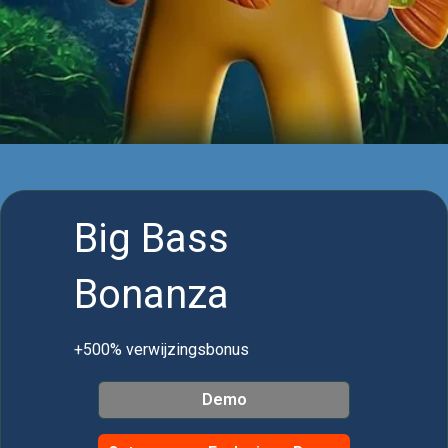
Big Bass
Bonanza
+500% verwijzingsbonus
Demo