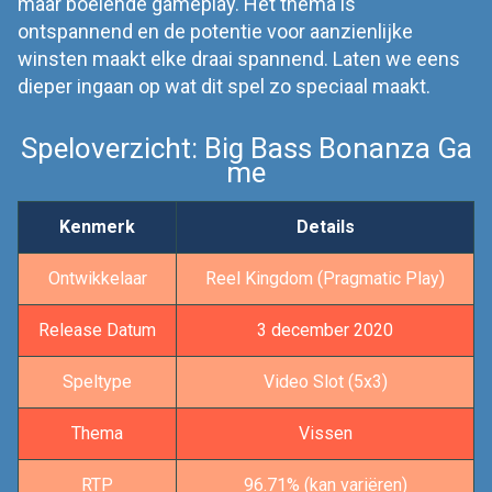
maar boeiende gameplay. Het thema is
ontspannend en de potentie voor aanzienlijke
winsten maakt elke draai spannend. Laten we eens
dieper ingaan op wat dit spel zo speciaal maakt.
Speloverzicht: Big Bass Bonanza Ga
me
Kenmerk
Details
Ontwikkelaar
Reel Kingdom (Pragmatic Play)
Release Datum
3 december 2020
Speltype
Video Slot (5x3)
Thema
Vissen
RTP
96.71% (kan variëren)