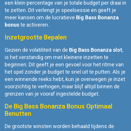
een klein percentage van je totale budget per draai in
te zetten. Dit verlengt je speelsessie en geeft je
meer kansen om de lucratieve
Big Bass Bonanza
bonus
te activeren.
Inzetgrootte Bepalen
Gezien de volatiliteit van de
Big Bass Bonanza slot
,
is het verstandig om met kleinere inzetten te
beginnen. Dit geeft je een gevoel voor het ritme van
het spel zonder je budget te snel uit te putten. Als je
een winnende reeks hebt, kun je overwegen je inzet
voorzichtig te verhogen, maar blijf altijd binnen de
grenzen van je vooraf ingestelde budget.
De Big Bass Bonanza Bonus Optimaal
Benutten
De grootste winsten worden behaald tijdens de